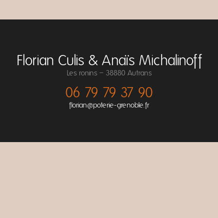
Florian Culis & Anaïs Michalinoff
Les ronins – 38880 Autrans
06 79 79 37 90
florian@poterie-grenoble.fr