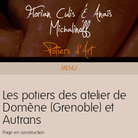
Florian Culis & Anaïs
Michalinoff
Potiers d'Art
MENU
Les potiers des atelier de
Domène (Grenoble) et
Autrans
Page en construction